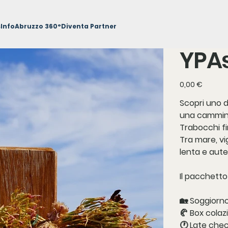
s
Info
Abruzzo 360°
Diventa Partner
YPA
Prezzo
0,00 €
Scopri uno d
una cammin
Trabocchi fi
Tra mare, vi
lenta e aut
Il pacchett
🏡 Soggiorn
🥐 Box cola
🕐 Late chec