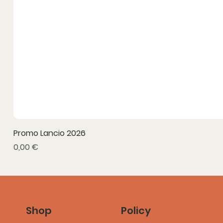
Promo Lancio 2026
Prezzo
0,00 €
Policy
Shop