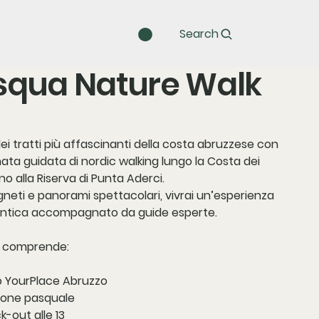
Search
squa Nature Walk
ei tratti più affascinanti della costa abruzzese con
ata guidata di
nordic walking lungo la Costa dei
no alla Riserva di Punta Aderci
.
gneti e panorami spettacolari, vivrai un’esperienza
entica accompagnato da guide esperte.
o comprende:
o YourPlace Abruzzo
zione pasquale
k-out alle 13