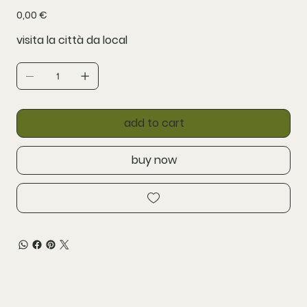
Prezzo
0,00 €
visita la città da local
add to cart
buy now