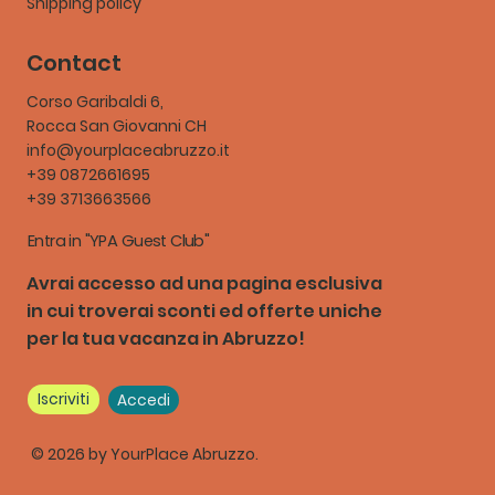
Shipping policy
Contact
Corso Garibaldi 6,
Rocca San Giovanni CH
info@yourplaceabruzzo.it
+39 0872661695
+39 3713663566
Entra in "YPA Guest Club"
Avrai accesso ad una pagina esclusiva
in cui troverai sconti ed offerte uniche
per la tua vacanza in Abruzzo!
Iscriviti
Accedi
© 2026 by YourPlace Abruzzo.